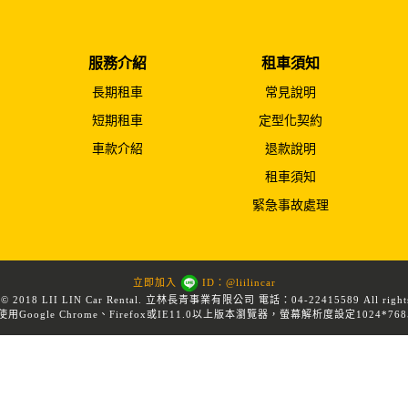
服務介紹
租車須知
長期租車
常見說明
短期租車
定型化契約
車款介紹
退款說明
租車須知
緊急事故處理
立即加入
ID：@liilincar
t © 2018 LII LIN Car Rental. 立林長青事業有限公司 電話：04-22415589 All rights 
用Google Chrome、Firefox或IE11.0以上版本瀏覽器，螢幕解析度設定1024*76